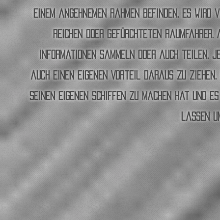
einem angehnemen Rahmen befinden. Es wird 
reichen oder gefürchteten Raumfahrer. A
Informationen sammeln oder auch teilen. Jed
auch einen eigenen Vorteil daraus zu ziehen.
seinen eigenen Schif
fen zu machen hat und es 
lassen u