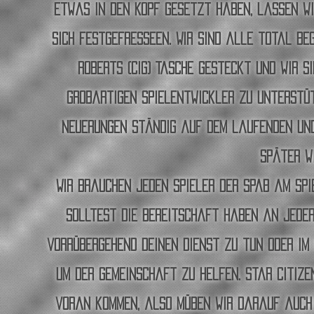
etwas in den Kopf gesetzt haben, lassen wi
sich festgefresseen. Wir sind alle total be
Roberts (CIG) Tasche gesteckt und wir s
großartigen Spielentwickler zu unterstüt
Neuerungen ständig auf dem laufenden und 
später w
Wir brauchen jeden Spieler der Spaß am Spi
solltest die Bereitschaft haben an jeder
vorrübergehend deinen Dienst zu tun oder im
um der Gemeinschaft zu helfen. Star citize
voran kommen, also müßen wir darauf auch 