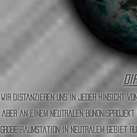
Di
Wir distanzieren uns in jeder Hinsicht vo
aber an einem neutralen Bündnisprojekt 
große Raumstation in neutralem Gebiet ru